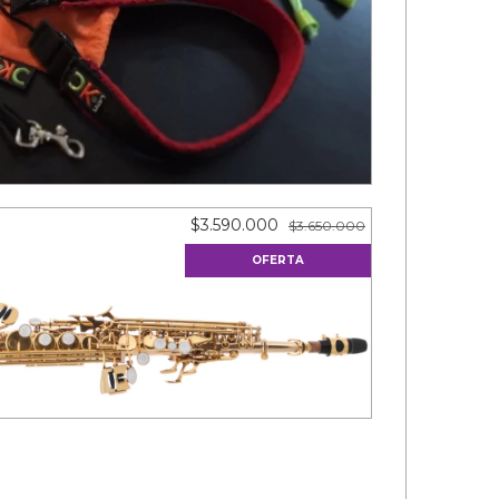
INETE OBOE SAX SOPRANO LK
$3.590.000
$3.650.000
OFERTA
SOPRANO ODYSSEY OSS600